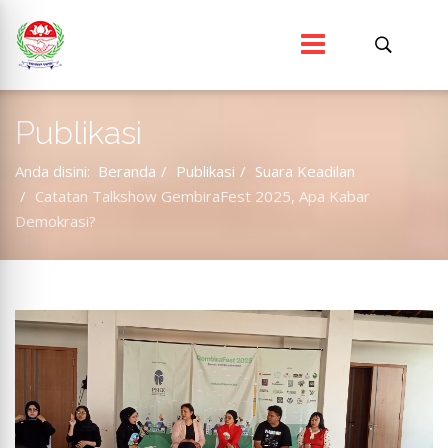
Publikasi
Anda disini:
Beranda
Publikasi
Suara Keadilan
Catatan Talkshow GembiraFest 2025, Apa Kabar
Demokrasi?