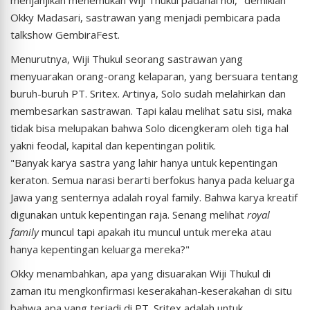
menjanjikan menemukan Wiji Thukul padahal nol," demikian
Okky Madasari, sastrawan yang menjadi pembicara pada
talkshow GembiraFest.
Menurutnya, Wiji Thukul seorang sastrawan yang
menyuarakan orang-orang kelaparan, yang bersuara tentang
buruh-buruh PT. Sritex. Artinya, Solo sudah melahirkan dan
membesarkan sastrawan. Tapi kalau melihat satu sisi, maka
tidak bisa melupakan bahwa Solo dicengkeram oleh tiga hal
yakni feodal, kapital dan kepentingan politik.
"Banyak karya sastra yang lahir hanya untuk kepentingan
keraton. Semua narasi berarti berfokus hanya pada keluarga
Jawa yang senternya adalah royal family. Bahwa karya kreatif
digunakan untuk kepentingan raja. Senang melihat
royal
family
muncul tapi apakah itu muncul untuk mereka atau
hanya kepentingan keluarga mereka?"
Okky menambahkan, apa yang disuarakan Wiji Thukul di
zaman itu mengkonfirmasi keserakahan-keserakahan di situ
bahwa apa yang terjadi di PT. Sritex adalah untuk