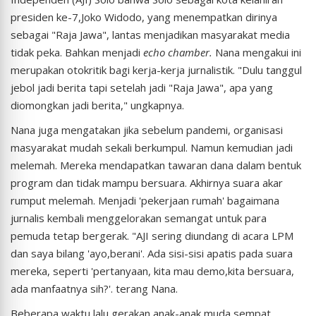
presiden ke-7,Joko Widodo, yang menempatkan dirinya
sebagai "Raja Jawa", lantas menjadikan masyarakat media
tidak peka. Bahkan menjadi
echo chamber.
Nana mengakui ini
merupakan otokritik bagi kerja-kerja jurnalistik. "Dulu tanggul
jebol jadi berita tapi setelah jadi "Raja Jawa", apa yang
diomongkan jadi berita," ungkapnya.
Nana juga mengatakan jika sebelum pandemi, organisasi
masyarakat mudah sekali berkumpul. Namun kemudian jadi
melemah. Mereka mendapatkan tawaran dana dalam bentuk
program dan tidak mampu bersuara. Akhirnya suara akar
rumput melemah. Menjadi 'pekerjaan rumah' bagaimana
jurnalis kembali menggelorakan semangat untuk para
pemuda tetap bergerak. "AJI sering diundang di acara LPM
dan saya bilang 'ayo,berani'. Ada sisi-sisi apatis pada suara
mereka, seperti 'pertanyaan, kita mau demo,kita bersuara,
ada manfaatnya sih?'. terang Nana.
Beberapa waktu lalu gerakan anak-anak muda sempat