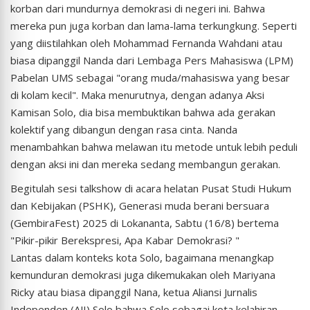
korban dari mundurnya demokrasi di negeri ini. Bahwa
mereka pun juga korban dan lama-lama terkungkung. Seperti
yang diistilahkan oleh Mohammad Fernanda Wahdani atau
biasa dipanggil Nanda dari Lembaga Pers Mahasiswa (LPM)
Pabelan UMS sebagai "orang muda/mahasiswa yang besar
di kolam kecil". Maka menurutnya, dengan adanya Aksi
Kamisan Solo, dia bisa membuktikan bahwa ada gerakan
kolektif yang dibangun dengan rasa cinta. Nanda
menambahkan bahwa melawan itu metode untuk lebih peduli
dengan aksi ini dan mereka sedang membangun gerakan.
Begitulah sesi talkshow di acara helatan Pusat Studi Hukum
dan Kebijakan (PSHK), Generasi muda berani bersuara
(GembiraFest) 2025 di Lokananta, Sabtu (16/8) bertema
"Pikir-pikir Berekspresi, Apa Kabar Demokrasi? "
Lantas dalam konteks kota Solo, bagaimana menangkap
kemunduran demokrasi juga dikemukakan oleh Mariyana
Ricky atau biasa dipanggil Nana, ketua Aliansi Jurnalis
Independen (AJI) Solo bahwa Solo sebagai kota kelahiran