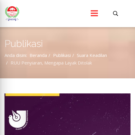
Publikasi
Anda disini:
Beranda
Publikasi
Suara Keadilan
RUU Penyiaran, Mengapa Layak Ditolak