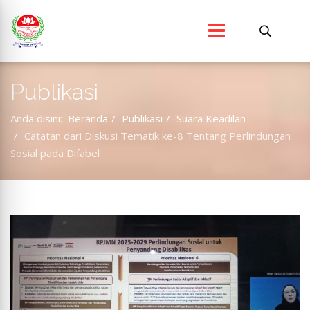
Publikasi
Anda disini:
Beranda
Publikasi
Suara Keadilan
Catatan dari Diskusi Tematik ke-8 Tentang Perlindungan
Sosial pada Difabel