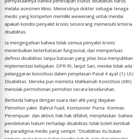
pernyataannya bahwa penetapan status disabilitas harus
melalui asesmen klinis. Menurutnya dokter sebagai tenaga
medis yang kompeten memiliki wewenang untuk menilai
apakah kondisi penyakit kronis seseorang memenuhi kriteria
disabilitas.
Ia mengingatkan bahwa tidak semua penyakit kronis
menimbulkan keterbatasan fungsional, dan memperluas
definisi disabilitas tanpa batasan yang jelas bisa menyulitkan
implementasi kebijakan. DPR RI, lanjut Sari, menilai tidak ada
pelanggaran konstitusi dalam penjelasan Pasal 4 ayat (1) UU
Disabilitas. Mereka pun meminta Mahkamah Konstitusi (MK)
menolak permohonan pemohon secara keseluruhan.
Berbeda halnya dengan suara dari ahli yang diajukan
Pemohon yakni Bahrul Fuad, Komisioner Purna Komnas
Perempuan dan aktivis hak-hak difabel, menjelaskan bahwa
pendekatan hukum terhadap disabilitas tidak boleh kembali
ke paradigma medis yang sempit. “Disabilitas itu bukan
semata-mata berasal dari kondisi tubuh, tapi dari interaksi