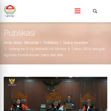
Publikasi
Anda disini:
Beranda
Publikasi
Suara Keadilan
Sidang ke-5 Uji Materiil UU Nomor 8 Tahun 2016 dengan
Agenda Pemeriksaan Saksi dan Ahli