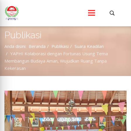
Publikasi
Anda disini:
Beranda
Publikasi
Suara Keadilan
YAPHI Kolaborasi dengan Fortunas Usung Tema
Membangun Budaya Aman, Wujudkan Ruang Tanpa
Kekerasan