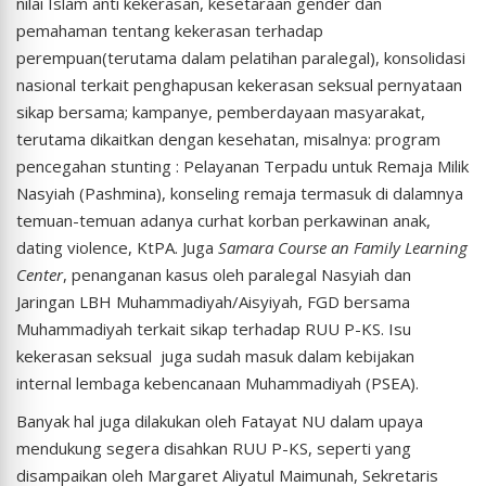
nilai Islam anti kekerasan, kesetaraan gender dan
pemahaman tentang kekerasan terhadap
perempuan(terutama dalam pelatihan paralegal), konsolidasi
nasional terkait penghapusan kekerasan seksual pernyataan
sikap bersama; kampanye, pemberdayaan masyarakat,
terutama dikaitkan dengan kesehatan, misalnya: program
pencegahan stunting : Pelayanan Terpadu untuk Remaja Milik
Nasyiah (Pashmina), konseling remaja termasuk di dalamnya
temuan-temuan adanya curhat korban perkawinan anak,
dating violence, KtPA. Juga
Samara Course an Family Learning
Center
, penanganan kasus oleh paralegal Nasyiah dan
Jaringan LBH Muhammadiyah/Aisyiyah, FGD bersama
Muhammadiyah terkait sikap terhadap RUU P-KS. Isu
kekerasan seksual juga sudah masuk dalam kebijakan
internal lembaga kebencanaan Muhammadiyah (PSEA).
Banyak hal juga dilakukan oleh Fatayat NU dalam upaya
mendukung segera disahkan RUU P-KS, seperti yang
disampaikan oleh Margaret Aliyatul Maimunah, Sekretaris