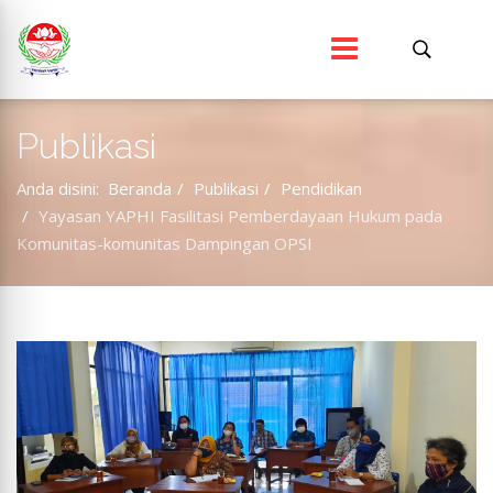
Publikasi
Anda disini:
Beranda
Publikasi
Pendidikan
Yayasan YAPHI Fasilitasi Pemberdayaan Hukum pada
Komunitas-komunitas Dampingan OPSI