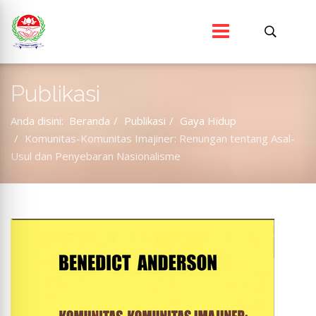
Publikasi
Anda disini:
Beranda
Publikasi
Gaya Hidup
Komunitas-Komunitas Imajiner: Renungan tentang Asal-
Usul dan Penyebaran Nasionalisme