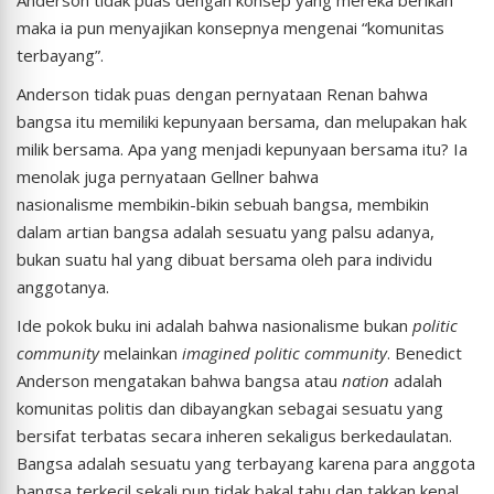
Anderson tidak puas dengan konsep yang mereka berikan
maka ia pun menyajikan konsepnya mengenai “komunitas
terbayang”.
Anderson tidak puas dengan pernyataan Renan bahwa
bangsa itu memiliki kepunyaan bersama, dan melupakan hak
milik bersama. Apa yang menjadi kepunyaan bersama itu? Ia
menolak juga pernyataan Gellner bahwa
nasionalisme membikin-bikin sebuah bangsa, membikin
dalam artian bangsa adalah sesuatu yang palsu adanya,
bukan suatu hal yang dibuat bersama oleh para individu
anggotanya.
Ide pokok buku ini adalah bahwa nasionalisme bukan
politic
community
melainkan
imagined politic community
. Benedict
Anderson mengatakan bahwa bangsa atau
nation
adalah
komunitas politis dan dibayangkan sebagai sesuatu yang
bersifat terbatas secara inheren sekaligus berkedaulatan.
Bangsa adalah sesuatu yang terbayang karena para anggota
bangsa terkecil sekali pun tidak bakal tahu dan takkan kenal