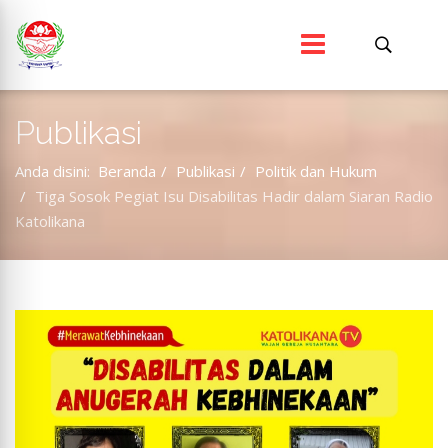
Publikasi
Anda disini:
Beranda
Publikasi
Politik dan Hukum
Tiga Sosok Pegiat Isu Disabilitas Hadir dalam Siaran Radio
Katolikana