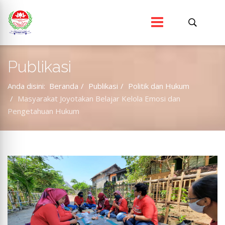
Publikasi
Anda disini:
Beranda
Publikasi
Politik dan Hukum
Masyarakat Joyotakan Belajar Kelola Emosi dan
Pengetahuan Hukum